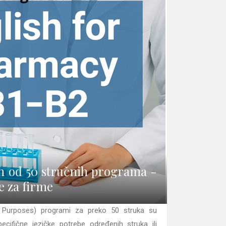
an od 50 stručnih programa -
e za firme
c Purposes) programi za preko 50 struka su
pecifične jezičke potrebe određenih struka ili