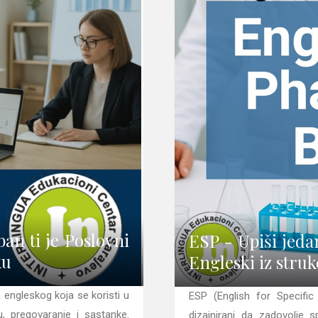
an ti je Poslovni
ESP - Upiši jed
ku
Engleski iz struk
a engleskog koja se koristi u
ESP (English for Specifi
u, pregovaranje i sastanke.
dizajnirani da zadovolje s