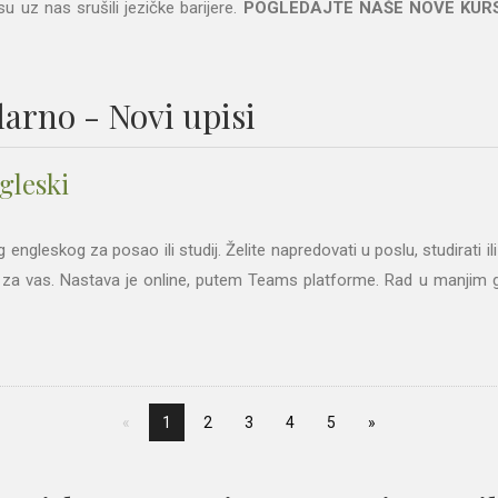
su uz nas srušili jezičke barijere.
POGLEDAJTE NAŠE NOVE KUR
larno - Novi upisi
gleski
engleskog za posao ili studij. Želite napredovati u poslu, studirati 
a za vas. Nastava je online, putem Teams platforme. Rad u manjim 
1
2
3
4
5