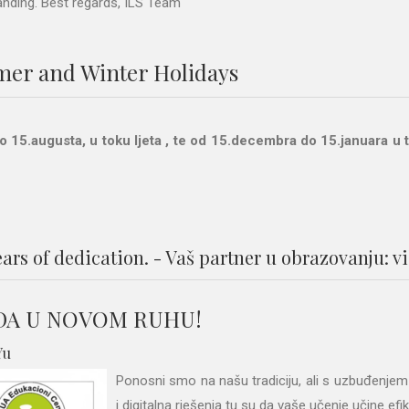
nding. Best regards, ILS Team"
mmer and Winter Holidays
o 15.augusta, u toku ljeta , te od 15.decembra do 15.januara u 
ears of dedication. - Vaš partner u obrazovanju: v
ADA U NOVOM RUHU!
Yu
Ponosni smo na našu tradiciju, ali s uzbuđenjem
i digitalna rješenja tu su da vaše učenje učine efi