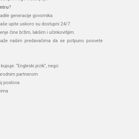
ntru
?
adile generacije govornika.
aše upite uskoro su dostupni 24/7.
enje čine bržim, lakšim i učinkovitijim.
maže našim predavačima da se potpuno posvete
 kupuje: "Engleski jezik", nego:
narodnim partnerom
oj poslova
cima