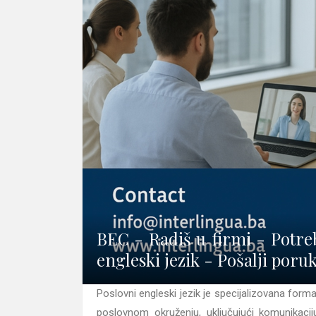
BEC - Radiš u firmi - Potreb
engleski jezik - Pošalji poru
Poslovni engleski jezik je specijalizovana form
poslovnom okruženju, uključujući komunikacij