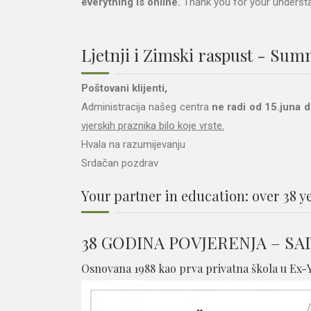
everything is online.
Thank you for your understa
Ljetnji i Zimski raspust - Su
Poštovani klijenti,
Administracija našeg centra
ne radi od 15.juna d
vjerskih praznika bilo koje vrste.
Hvala na razumijevanju
Srdačan pozdrav
Your partner in education: over 38 y
38 GODINA POVJERENJA – S
Osnovana 1988 kao prva privatna škola u Ex-