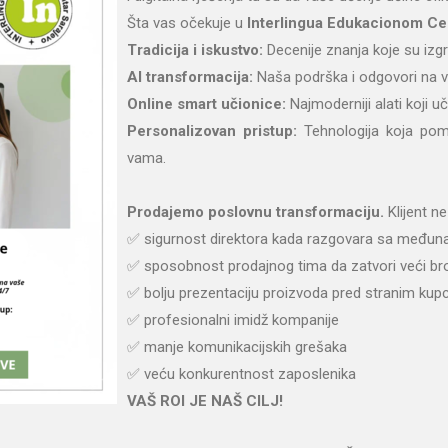
Šta vas očekuje u
Interlingua Edukacionom Ce
Tradicija i iskustvo:
Decenije znanja koje su izgr
AI transformacija:
Naša podrška i odgovori na v
Online smart učionice:
Najmoderniji alati koji uč
Personalizovan pristup:
Tehnologija koja po
vama.
Prodajemo poslovnu transformaciju.
Klijent ne
✅ sigurnost direktora kada razgovara sa među
✅ sposobnost prodajnog tima da zatvori veći br
✅ bolju prezentaciju proizvoda pred stranim kup
✅ profesionalni imidž kompanije
✅ manje komunikacijskih grešaka
✅ veću konkurentnost zaposlenika
VAŠ ROI JE NAŠ CILJ!