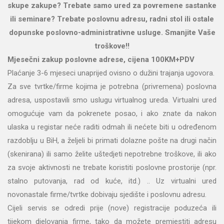
skupe zakupe? Trebate samo ured za povremene sastanke
ili seminare? Trebate poslovnu adresu, radni stol ili ostale
dopunske poslovno-administrativne usluge. Smanjite Vaše
troškove!!
Mjesečni zakup poslovne adrese, cijena 100KM+PDV
Plaćanje 3-6 mjeseci unaprijed ovisno o dužini trajanja ugovora.
Za sve tvrtke/firme kojima je potrebna (privremena) poslovna
adresa, uspostavili smo uslugu virtualnog ureda. Virtualni ured
omogućuje vam da pokrenete posao, i ako znate da nakon
ulaska u registar neće raditi odmah ili nećete biti u određenom
razdoblju u BiH, a željeli bi primati dolazne pošte na drugi način
(skenirana) ili samo želite uštedjeti nepotrebne troškove, ili ako
za svoje aktivnosti ne trebate koristiti poslovne prostorije (npr.
stalno putovanja, rad od kuće, itd.) .. Uz virtualni ured
novonastale firme/tvrtke dobivaju sjedište i poslovnu adresu.
Cijeli servis se odredi prije (nove) registracije poduzeća ili
tijekom djelovanja firme, tako da možete premjestiti adresu